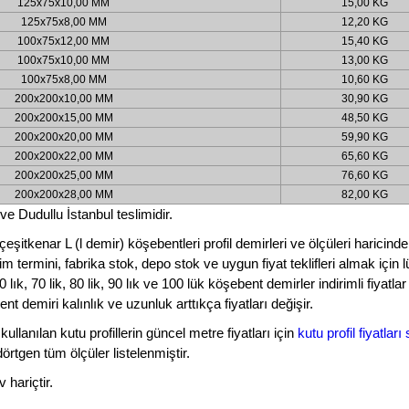
125x75x10,00 MM
15,00 KG
125x75x8,00 MM
12,20 KG
100x75x12,00 MM
15,40 KG
100x75x10,00 MM
13,00 KG
100x75x8,00 MM
10,60 KG
200x200x10,00 MM
30,90 KG
200x200x15,00 MM
48,50 KG
200x200x20,00 MM
59,90 KG
200x200x22,00 MM
65,60 KG
200x200x25,00 MM
76,60 KG
200x200x28,00 MM
82,00 KG
 Dudullu İstanbul teslimidir.
 çeşitkenar L (l demir) köşebentleri profil demirleri ve ölçüleri harici
üretim termini, fabrika stok, depo stok ve uygun fiyat teklifleri almak için 
60 lık, 70 lik, 80 lik, 90 lık ve 100 lük köşebent demirler indirimli fiyatla
 demiri kalınlık ve uzunluk arttıkça fiyatları değişir.
kullanılan kutu profillerin güncel metre fiyatları için
kutu profil fiyatlar
dörtgen tüm ölçüler listelenmiştir.
 hariçtir.