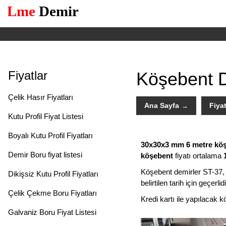
Köşebent D
Fiyatlar
Çelik Hasır Fiyatları
Ana Sayfa
Fiyat
Kutu Profil Fiyat Listesi
Boyalı Kutu Profil Fiyatları
30x30x3 mm 6 metre kö
Demir Boru fiyat listesi
köşebent
fiyatı ortalama
Köşebent demirler ST-37, 
Dikişsiz Kutu Profil Fiyatları
belirtilen tarih için geçerlidi
Çelik Çekme Boru Fiyatları
Kredi kartı ile yapılacak 
Galvaniz Boru Fiyat Listesi