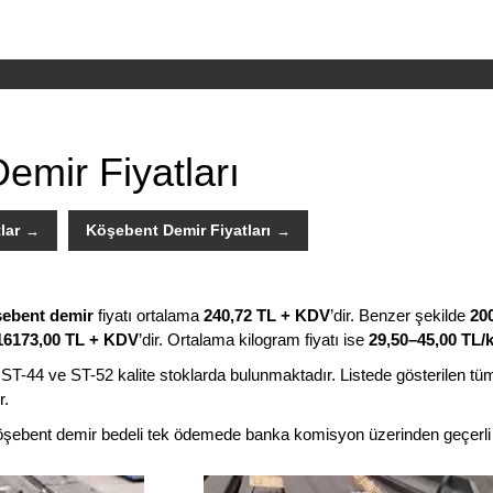
emir Fiyatları
lar
Köşebent Demir Fiyatları
şebent demir
fiyatı ortalama
240,72 TL + KDV
’dir. Benzer şekilde
20
16173,00 TL + KDV
’dir. Ortalama kilogram fiyatı ise
29,50–45,00 TL/
ST-44 ve ST-52 kalite stoklarda bulunmaktadır. Listede gösterilen tüm
r.
köşebent demir bedeli tek ödemede banka komisyon üzerinden geçerli ol