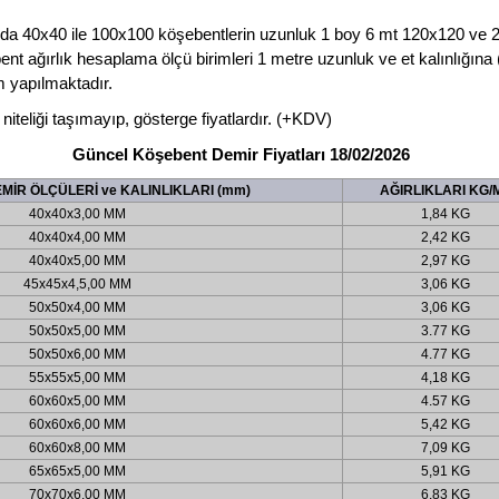
unda 40x40 ile 100x100 köşebentlerin uzunluk 1 boy 6 mt 120x120 ve 
ent ağırlık hesaplama ölçü birimleri 1 metre uzunluk ve et kalınlığın
 yapılmaktadır.
f niteliği taşımayıp, gösterge fiyatlardır. (+KDV)
Güncel Köşebent Demir Fiyatları
18/02/2026
İR ÖLÇÜLERİ ve KALINLIKLARI (mm)
AĞIRLIKLARI KG/
40x40x3,00 MM
1,84 KG
40x40x4,00 MM
2,42 KG
40x40x5,00 MM
2,97 KG
45x45x4,5,00 MM
3,06 KG
50x50x4,00 MM
3,06 KG
50x50x5,00 MM
3.77 KG
50x50x6,00 MM
4.77 KG
55x55x5,00 MM
4,18 KG
60x60x5,00 MM
4.57 KG
60x60x6,00 MM
5,42 KG
60x60x8,00 MM
7,09 KG
65x65x5,00 MM
5,91 KG
70x70x6,00 MM
6,83 KG