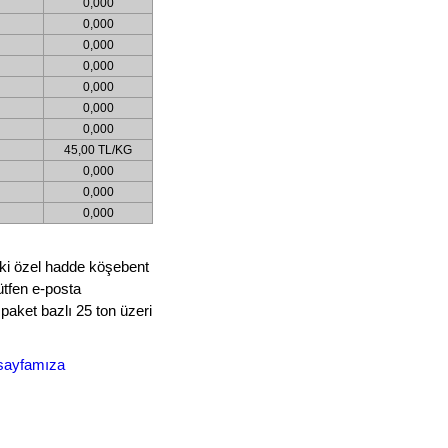
0,000
0,000
0,000
0,000
0,000
0,000
0,000
45,00 TL/KG
0,000
0,000
0,000
ndeki özel hadde köşebent
lütfen e-posta
r paket bazlı 25 ton üzeri
ı sayfamıza