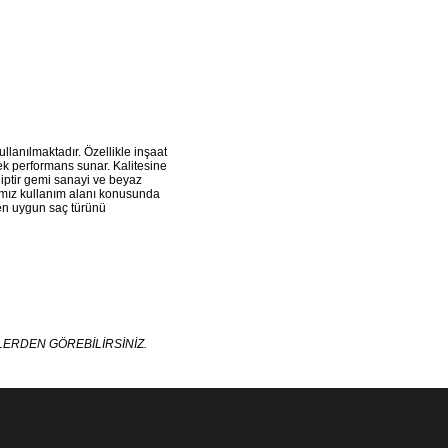
llanılmaktadır. Özellikle inşaat
ek performans sunar. Kalitesine
hiptir gemi sanayi ve beyaz
mamız kullanım alanı konusunda
 en uygun saç türünü
KLERDEN GÖREBİLİRSİNİZ.