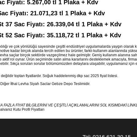
Fiyatı: 5.267,00 tl 1 Plaka + Kdv
 Fiyatı: 21.071,23 tl 1 Plaka + Kdv
37 Sac Fiyatı: 26.339,04 tl 1 Plaka + Kdv
52 Sac Fiyatı: 35.118,72 tl 1 Plaka + Kdv
lılığı ve çok yönlülüğü sayesinde çeşitli endüstriyel uygulamalarda yaygın olarak ku
ive kadar birçok alanda tercih edilen bu ürünler, farklı kullanım alanlarında yüks
levha saçlar birçok sektörde vazgeçilmez hale gelmiştir. Geniş kullanım alanına sa
 aktif rol oynar. Ürün seçiminde satın alma kararlarını desteklemek amacıyla, fir
debilir. Sıkça sorulan sorular bölümümüzden detaylara ulaşabilir, uygulamanız için
değildir toptan fiyatlardır. Soğuk haddelenmiş
dkp sac 2025 fiyat listesi.
Diğer İthal Levha Siyah Saclar Gebze Depo Teslimidir.
FAZLA FİYAT BİLGİLERİNİ VE ÇEŞİTLİ AÇIKLAMALARINI SOL KISIMDAKİ LİN
alvaniz Kutu Profil Fiyatları
Tel: 0216 621 30 15