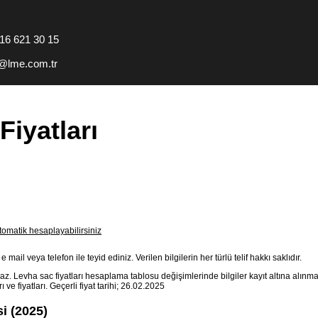
216 621 30 15
s@lme.com.tr
Fiyatları
 otomatik hesaplayabilirsiniz
e mail veya telefon ile teyid ediniz. Verilen bilgilerin her türlü telif hakkı saklıdır.
 Levha sac fiyatları hesaplama tablosu değişimlerinde bilgiler kayıt altına alınm
rı ve fiyatları. Geçerli fiyat tarihi; 26.02.2025
i (2025)