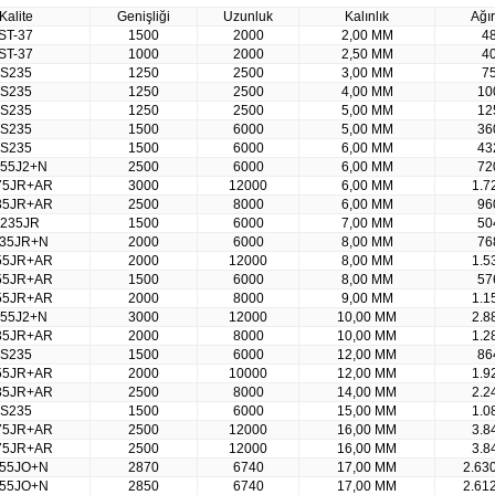
Kalite
Genişliği
Uzunluk
Kalınlık
Ağır
ST-37
1500
2000
2,00 MM
4
ST-37
1000
2000
2,50 MM
4
S235
1250
2500
3,00 MM
7
S235
1250
2500
4,00 MM
10
S235
1250
2500
5,00 MM
12
S235
1500
6000
5,00 MM
36
S235
1500
6000
6,00 MM
43
55J2+N
2500
6000
6,00 MM
72
75JR+AR
3000
12000
6,00 MM
1.7
35JR+AR
2500
8000
6,00 MM
96
235JR
1500
6000
7,00 MM
50
35JR+N
2000
6000
8,00 MM
76
55JR+AR
2000
12000
8,00 MM
1.5
55JR+AR
1500
6000
8,00 MM
57
55JR+AR
2000
8000
9,00 MM
1.1
55J2+N
3000
12000
10,00 MM
2.8
35JR+AR
2000
8000
10,00 MM
1.2
S235
1500
6000
12,00 MM
86
55JR+AR
2000
10000
12,00 MM
1.9
35JR+AR
2500
8000
14,00 MM
2.2
S235
1500
6000
15,00 MM
1.0
75JR+AR
2500
12000
16,00 MM
3.8
75JR+AR
2500
12000
16,00 MM
3.8
55JO+N
2870
6740
17,00 MM
2.63
55JO+N
2850
6740
17,00 MM
2.61