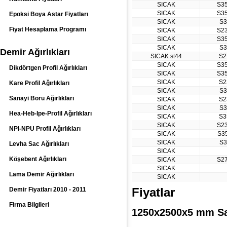
SICAK
S3
SICAK
S3
Epoksi Boya Astar Fiyatları
SICAK
S3
Fiyat Hesaplama Programı
SICAK
S2
SICAK
S3
SICAK
S3
Demir Ağırlıkları
SICAK st44
S2
SICAK
S3
Dikdörtgen Profil Ağırlıkları
SICAK
S3
SICAK
S2
Kare Profil Ağırlıkları
SICAK
S3
Sanayi Boru Ağırlıkları
SICAK
S2
SICAK
S3
Hea-Heb-Ipe-Profil Ağırlıkları
SICAK
S3
SICAK
S2
NPI-NPU Profil Ağırlıkları
SICAK
S3
SICAK
S3
Levha Sac Ağırlıkları
SICAK
Köşebent Ağırlıkları
SICAK
S2
SICAK
Lama Demir Ağırlıkları
SICAK
Fiyatlar
Demir Fiyatları 2010 - 2011
Firma Bilgileri
1250x2500x5 mm Sac 