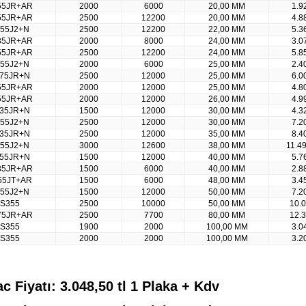
55JR+AR
2000
6000
20,00 MM
1.9
55JR+AR
2500
12200
20,00 MM
4.8
55J2+N
2500
12200
22,00 MM
5.3
35JR+AR
2000
8000
24,00 MM
3.0
55JR+AR
2500
12200
24,00 MM
5.8
55J2+N
2000
6000
25,00 MM
2.4
75JR+N
2500
12000
25,00 MM
6.0
55JR+AR
2000
12000
25,00 MM
4.8
55JR+AR
2000
12000
26,00 MM
4.9
35JR+N
1500
12000
30,00 MM
4.3
55J2+N
2500
12000
30,00 MM
7.2
35JR+N
2500
12000
35,00 MM
8.4
55J2+N
3000
12600
38,00 MM
11.4
55JR+N
1500
12000
40,00 MM
5.7
35JR+AR
1500
6000
40,00 MM
2.8
55JT+AR
1500
6000
48,00 MM
3.4
55J2+N
1500
12000
50,00 MM
7.2
S355
2500
10000
50,00 MM
10.
75JR+AR
2500
7700
80,00 MM
12.
S355
1900
2000
100,00 MM
3.0
S355
2000
2000
100,00 MM
3.2
Fiyatı: 3.048,50 tl 1 Plaka + Kdv