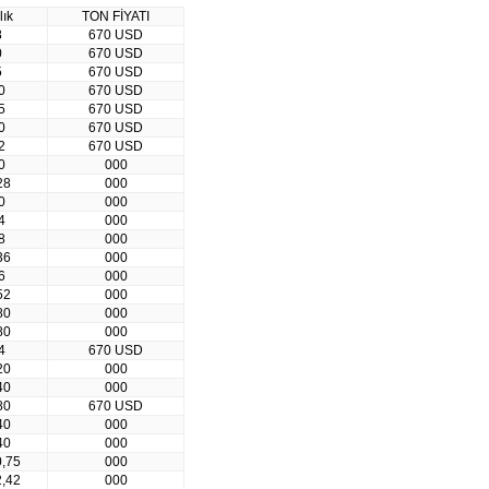
lık
TON FİYATI
8
670 USD
0
670 USD
5
670 USD
0
670 USD
5
670 USD
0
670 USD
2
670 USD
0
000
28
000
0
000
4
000
8
000
36
000
6
000
52
000
80
000
80
000
4
670 USD
20
000
40
000
80
670 USD
40
000
40
000
0,75
000
2,42
000