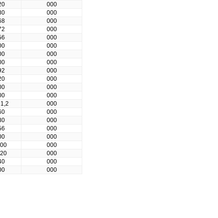
20
000
80
000
68
000
72
000
56
000
00
000
00
000
00
000
92
000
20
000
00
000
00
000
91,2
000
60
000
80
000
56
000
00
000
000
000
320
000
40
000
00
000