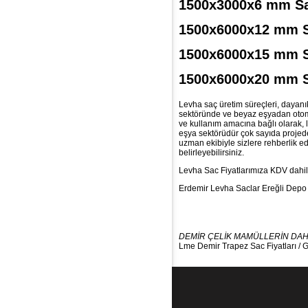
1500x3000x6 mm Sac 
1500x6000x12 mm Sac
1500x6000x15 mm St 
1500x6000x20 mm St 
Levha saç üretim süreçleri, dayanık
sektöründe ve beyaz eşyadan otomot
ve kullanım amacına bağlı olarak, 
eşya sektörüdür çok sayıda projede
uzman ekibiyle sizlere rehberlik e
belirleyebilirsiniz.
Levha Sac Fiyatlarımıza KDV dahil 
Erdemir Levha Saclar Ereğli Depo 
DEMİR ÇELİK MAMÜLLERİN DAHA 
Lme Demir
Trapez Sac Fiyatları
/
G