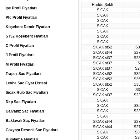
Hadde Şekli
İpe Profil Fiyatları
SICAK
SICAK
Pfc Profil Fiyatları
SICAK
SICAK
Köşebent Demir Fiyatları
SICAK
ST52 Köşebent Fiyatları
SICAK
SICAK
C Profil Fiyatları
SICAK st52
S3
SICAK st44
S2
J Profil Fiyatları
SICAK st37
S2
SICAK st37
S
M Profil Fiyatları
SICAK st37
S2
Trapez Sac Fiyatları
SICAK st52
S3
SICAK st52
S3
Levha Sac Fiyat Listesi
SICAK st52
S3
SICAK
S3
Sıcak Rulo Sac Fiyatları
SICAK st37
S2
SICAK
Dkp Sac Fiyatları
SICAK
S3
SICAK
S2
Galvaniz Sac Fiyatları
SICAK
Baklavalı Saç Fiyatları
SICAK st44
S2
SICAK st44
S2
Gözyaşı Desenli Sac Fiyatları
SICAK
S3
SICAK
S3
Kumlama Fiyatları