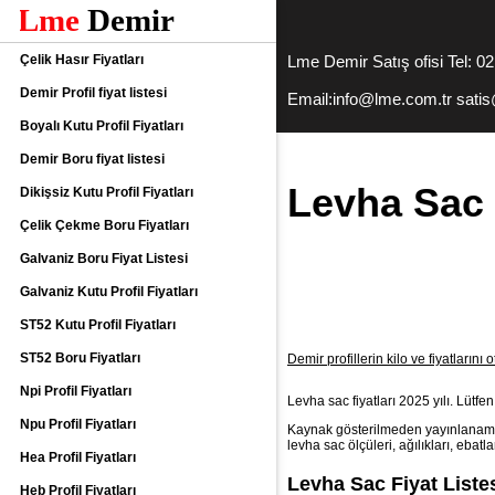
Çelik Hasır Fiyatları
Lme Demir Satış ofisi Tel: 0
Demir Profil fiyat listesi
Email:info@lme.com.tr sati
Boyalı Kutu Profil Fiyatları
Demir Boru fiyat listesi
Levha Sac 
Dikişsiz Kutu Profil Fiyatları
Çelik Çekme Boru Fiyatları
Galvaniz Boru Fiyat Listesi
Galvaniz Kutu Profil Fiyatları
ST52 Kutu Profil Fiyatları
ST52 Boru Fiyatları
Demir profillerin kilo ve fiyatlarını
Npi Profil Fiyatları
Levha sac fiyatları 2025 yılı. Lütfen 
Npu Profil Fiyatları
Kaynak gösterilmeden yayınlanamaz.
levha sac ölçüleri, ağılıkları, ebatla
Hea Profil Fiyatları
Levha Sac Fiyat Listes
Heb Profil Fiyatları