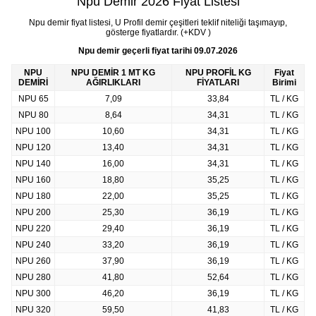
Npu Demir 2026 Fiyat Listesi
Npu demir fiyat listesi, U Profil demir çeşitleri teklif niteliği taşımayıp,
gösterge fiyatlardır. (+KDV )
Npu demir geçerli fiyat tarihi
09.07.2026
NPU
NPU DEMİR 1 MT KG
NPU PROFİL KG
Fiyat
DEMİRİ
AĞIRLIKLARI
FİYATLARI
Birimi
NPU 65
7,09
33,84
TL / KG
NPU 80
8,64
34,31
TL / KG
NPU 100
10,60
34,31
TL / KG
NPU 120
13,40
34,31
TL / KG
NPU 140
16,00
34,31
TL / KG
NPU 160
18,80
35,25
TL / KG
NPU 180
22,00
35,25
TL / KG
NPU 200
25,30
36,19
TL / KG
NPU 220
29,40
36,19
TL / KG
NPU 240
33,20
36,19
TL / KG
NPU 260
37,90
36,19
TL / KG
NPU 280
41,80
52,64
TL / KG
NPU 300
46,20
36,19
TL / KG
NPU 320
59,50
41,83
TL / KG