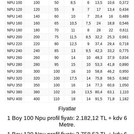
NPU 100
100
50
8,5
6
13,5
10,6
0,372
NPU 120
120
55
9
7
17
13,4
0,434
NPU 140
140
60
10
7
20,4
16
0,489
NPU 160
160
65
10,5
7,5
24
18,8
0,546
NPU 180
180
70
11
8
28
22
0,611
NPU 200
200
75
11,5
8,5
32,2
25,3
0,661
NPU 220
220
80
12,5
9
37,4
29,4
0,718
NPU 240
240
85
13
9,5
42,3
33,2
0,775
NPU 260
260
90
14
10
48,3
37,9
0,834
NPU 280
280
95
15
10
53,3
41,8
0,890
NPU 300
300
100
16
10
58,8
46,2
0,950
NPU 320
320
100
17,5
14
75,8
59,5
0,982
NPU 350
350
100
16
14
77,3
60,6
1,050
NPU 380
380
102
16
13,5
80,4
63,1
1,110
NPU 400
400
110
18
14
91,5
71,8
1,182
Fiyatlar
1 Boy 100 Npu profil fiyatı:
2.182,12
TL + kdv 6
Metre.