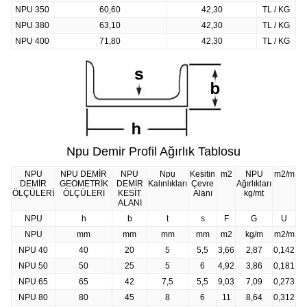
NPU 350
60,60
42,30
TL / KG
NPU 380
63,10
42,30
TL / KG
NPU 400
71,80
42,30
TL / KG
Npu Demir Profil Ağırlık Tablosu
NPU
NPU DEMİR
NPU
Npu
Kesitin
m2
NPU
m2/m
DEMİR
GEOMETRİK
DEMİR
Kalınlıkları
Çevre
Ağırlıkları
ÖLÇÜLERİ
ÖLÇÜLERİ
KESİT
Alanı
kg/mt
ALANI
NPU
h
b
t
s
F
G
U
NPU
mm
mm
mm
mm
m2
kg/m
m2/m
NPU 40
40
20
5
5,5
3,66
2,87
0,142
NPU 50
50
25
5
6
4,92
3,86
0,181
NPU 65
65
42
7,5
5,5
9,03
7,09
0,273
NPU 80
80
45
8
6
11
8,64
0,312