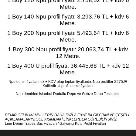
1 Boy 120 Npu profil fiyatı:
2.758,52
TL + kdv 6
Metre.
1 Boy 140 Npu profil fiyatı:
3.293,76
TL + kdv 6
Metre.
1 Boy 200 Npu profil fiyatı:
5.493,64
TL + kdv 6
Metre.
1 Boy 300 Npu profil fiyatı:
20.063,74
TL + kdv
12 Metre.
1 Boy 400 U profil fiyatı:
36.445,68
TL + kdv 12
Metre.
Npu demir fiyatlarımız + KDV olup toptan fiyatlardır. Npu profiller S275JR
Kalitedir. U profil demir fiyatları.
Npu demirleri İstanbul Dudullu Depo ve Gebze Depo Teslimidir.
DEMİR ÇELİK MAMÜLLERİN DAHA FAZLA FİYAT BİLGİLERİNİ VE ÇEŞİTLİ
AÇIKLAMALARINI SOL KISIMDAKİ LİNKLERDEN GÖREBİLİRSİNİZ.
Lme Demir
Trapez Sac Fiyatları
/
Galvaniz Kutu Profil Fiyatları