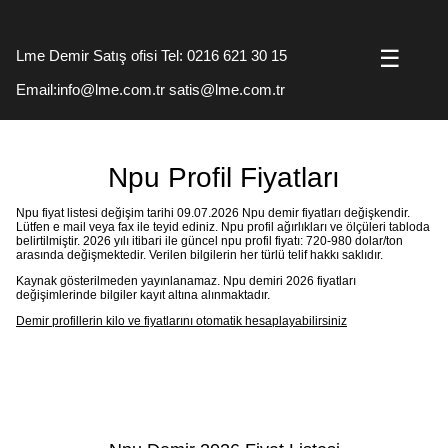
☰
Lme Demir Satış ofisi Tel: 0216 621 30 15
Email:info@lme.com.tr satis@lme.com.tr
Npu Profil Fiyatları
Npu fiyat listesi değişim tarihi
09.07.2026
Npu demir fiyatları değişkendir.
Lütfen e mail veya fax ile teyid ediniz. Npu profil ağırlıkları ve ölçüleri tabloda
belirtilmiştir. 2026 yılı itibari ile güncel npu profil fiyatı: 720-980 dolar/ton
arasında değişmektedir. Verilen bilgilerin her türlü telif hakkı saklıdır.
Kaynak gösterilmeden yayınlanamaz. Npu demiri 2026 fiyatları
değişimlerinde bilgiler kayıt altına alınmaktadır.
Demir profillerin kilo ve fiyatlarını otomatik hesaplayabilirsiniz