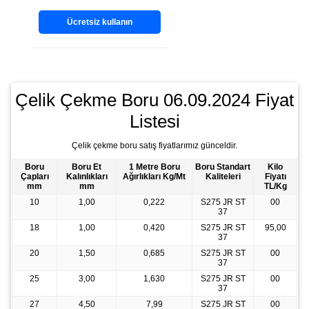
Ücretsiz kullanın
Çelik Çekme Boru 06.09.2024 Fiyat
Listesi
Çelik çekme boru satış fiyatlarımız günceldir.
Boru
Boru Et
1 Metre Boru
Boru Standart
Kilo
Çapları
Kalınlıkları
Ağırlıkları Kg/Mt
Kaliteleri
Fiyatı
mm
mm
TL/Kg
10
1,00
0,222
S275 JR ST
00
37
18
1,00
0,420
S275 JR ST
95,00
37
20
1,50
0,685
S275 JR ST
00
37
25
3,00
1,630
S275 JR ST
00
37
27
4,50
7,99
S275 JR ST
00