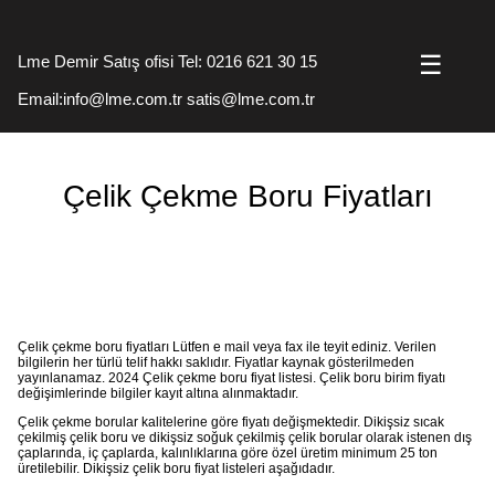
☰
Lme Demir Satış ofisi Tel: 0216 621 30 15
Email:info@lme.com.tr satis@lme.com.tr
Çelik Çekme Boru Fiyatları
Çelik çekme boru fiyatları Lütfen e mail veya fax ile teyit ediniz. Verilen
bilgilerin her türlü telif hakkı saklıdır. Fiyatlar kaynak gösterilmeden
yayınlanamaz. 2024 Çelik çekme boru fiyat listesi. Çelik boru birim fiyatı
değişimlerinde bilgiler kayıt altına alınmaktadır.
Çelik çekme borular kalitelerine göre fiyatı değişmektedir. Dikişsiz sıcak
çekilmiş çelik boru ve dikişsiz soğuk çekilmiş çelik borular olarak istenen dış
çaplarında, iç çaplarda, kalınlıklarına göre özel üretim minimum 25 ton
üretilebilir. Dikişsiz çelik boru fiyat listeleri aşağıdadır.