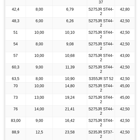
37
42,4
8,00
6,79
S275JR ST44-
42,80
2
48,3
6,00
6,26
S275JR ST44-
42,50
2
51
10,00
10,10
S275JR ST44-
42,50
2
54
8,00
9,08
S275JR ST44-
42,50
2
57
10,00
10,68
S275JR ST44-
43,00
2
60,3
9,00
11,39
S275JR ST44-
42,50
2
63,5
8,00
10,90
S355JR ST 52
42,50
70
10,00
14,80
S275JR ST44-
45,00
2
73
13,00
19,24
S275JR ST44-
45,00
2
76
14,00
21,41
S275JR ST44-
42,50
2
83,00
9,00
16,42
S275JR ST44-
42,50
2
88,9
12,5
23,58
S235JR ST37-
42,50
2