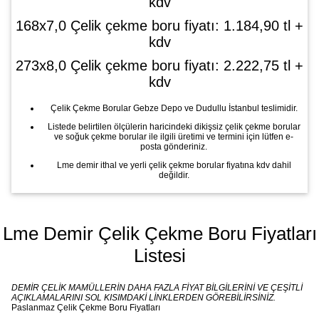
kdv
168x7,0 Çelik çekme boru fiyatı: 1.184,90 tl +
kdv
273x8,0 Çelik çekme boru fiyatı: 2.222,75 tl +
kdv
Çelik Çekme Borular Gebze Depo ve Dudullu İstanbul teslimidir.
Listede belirtilen ölçülerin haricindeki dikişsiz çelik çekme borular
ve soğuk çekme borular ile ilgili üretimi ve termini için lütfen e-
posta gönderiniz.
Lme demir ithal ve yerli çelik çekme borular fiyatına kdv dahil
değildir.
Lme Demir Çelik Çekme Boru Fiyatları
Listesi
DEMİR ÇELİK MAMÜLLERİN DAHA FAZLA FİYAT BİLGİLERİNİ VE ÇEŞİTLİ
AÇIKLAMALARINI SOL KISIMDAKİ LİNKLERDEN GÖREBİLİRSİNİZ.
Paslanmaz Çelik Çekme Boru Fiyatları