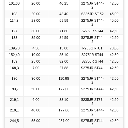
101,60
20,00
40,25
S275JR ST44-
42,50
2
108
20,00
43,40
S335JR ST 52
45,00
114,3
28,00
59,59
S275JR ST44-
45,00
2
127
30,00
71,80
S275JR ST44
42,50
133
35,00
84,59
S275JR ST44-
42,50
2
139,70
4,50
15,00
P235GT-TC1
78,00
152,40
10,00
35,10
S275JR ST44
42,50
159
25,00
82,60
S275JR ST44
42,50
168,3
7,00
27,88
S275JR ST44-
42,50
2
180
30,00
110,98
S275JR ST44-
42,50
2
193,7
50,00
177,00
S275JR ST44-
42,50
2
219,1
6,00
33,10
S235JR ST37-
42,50
2
219,1
40,00
177,00
S275JR ST44-
42,50
2
244,5
55,00
257,00
S275JR ST44-
42,50
2