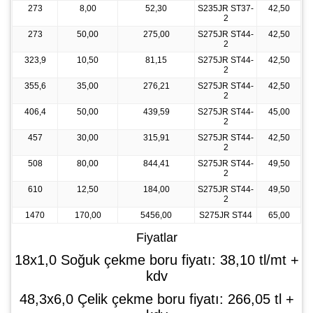
273
8,00
52,30
S235JR ST37-
42,50
2
273
50,00
275,00
S275JR ST44-
42,50
2
323,9
10,50
81,15
S275JR ST44-
42,50
2
355,6
35,00
276,21
S275JR ST44-
42,50
2
406,4
50,00
439,59
S275JR ST44-
45,00
2
457
30,00
315,91
S275JR ST44-
42,50
2
508
80,00
844,41
S275JR ST44-
49,50
2
610
12,50
184,00
S275JR ST44-
49,50
2
1470
170,00
5456,00
S275JR ST44
65,00
Fiyatlar
18x1,0 Soğuk çekme boru fiyatı: 38,10 tl/mt +
kdv
48,3x6,0 Çelik çekme boru fiyatı: 266,05 tl +