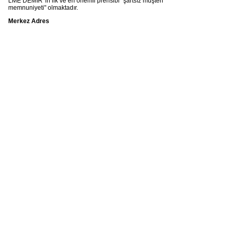
LME DEMİR 'in ilk ve en önemli prensibi "şartsız müşteri
memnuniyeti" olmaktadır.
Merkez Adres