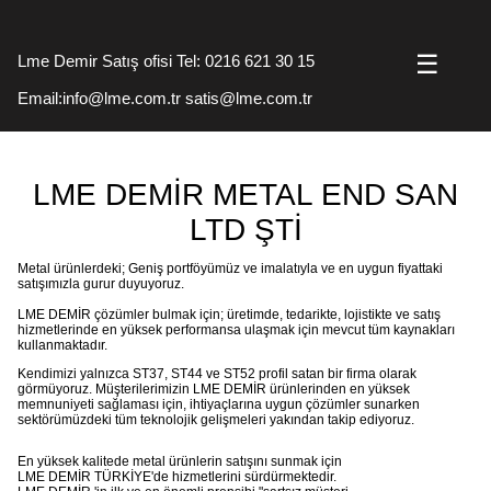
☰
Lme Demir Satış ofisi Tel: 0216 621 30 15
Email:info@lme.com.tr satis@lme.com.tr
LME DEMİR METAL END SAN
LTD ŞTİ
Metal ürünlerdeki; Geniş portföyümüz ve imalatıyla ve en uygun fiyattaki
satışımızla gurur duyuyoruz.
LME DEMİR çözümler bulmak için; üretimde, tedarikte, lojistikte ve satış
hizmetlerinde en yüksek performansa ulaşmak için mevcut tüm kaynakları
kullanmaktadır.
Kendimizi yalnızca ST37, ST44 ve ST52 profil satan bir firma olarak
görmüyoruz. Müşterilerimizin LME DEMİR ürünlerinden en yüksek
memnuniyeti sağlaması için, ihtiyaçlarına uygun çözümler sunarken
sektörümüzdeki tüm teknolojik gelişmeleri yakından takip ediyoruz.
En yüksek kalitede metal ürünlerin satışını sunmak için
LME DEMİR TÜRKİYE'de hizmetlerini sürdürmektedir.