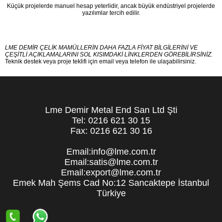
Küçük projelerde manuel hesap yeterlidir, ancak büyük endüstriyel projelerde
yazılımlar tercih edilir.
LME DEMİR ÇELİK MAMÜLLERİN DAHA FAZLA FİYAT BİLGİLERİNİ VE
ÇEŞİTLİ AÇIKLAMALARINI SOL KISIMDAKİ LİNKLERDEN GÖREBİLİRSİNİZ.
Teknik destek veya proje teklifi için email veya telefon ile ulaşabilirsiniz.
Lme Demir Metal End San Ltd Şti
Tel: 0216 621 30 15
Fax: 0216 621 30 16
Email:info@lme.com.tr
Email:satis@lme.com.tr
Email:export@lme.com.tr
Emek Mah Şems Cad No:12 Sancaktepe İstanbul
Türkiye