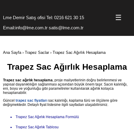
☰
Lme Demir Satış ofisi Tel: 0216 621 30 15
Email:info@lme.com.tr satis@lme.com.tr
Ana Sayfa
›
Trapez Saclar
› Trapez Sac Ağırlık Hesaplama
Trapez Sac Ağırlık Hesaplama
Trapez sac ağırlık hesaplama
, proje maliyetlerinin doğru belirlenmesi ve
yapısal dayanıklılığın sağlanması açısından büyük önem taşır. Sacın kalınlığı,
eni, boyu ve yoğunluğu gibi parametreler kullanılarak ağırlık kolayca
hesaplanabilir.
Güncel
trapez sac fiyatları
sac kalınlığı, kaplama türü ve ölçülere göre
değişmektedir. Detaylı fiyat listesine ilgili sayfadan ulaşabilirsiniz.
Trapez Sac Ağırlık Hesaplama Formülü
Trapez Sac Ağırlık Tablosu